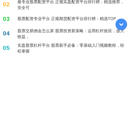
最专业股票配资平台 正规实盘配资平台排行榜：精选推荐，
02
安全可
03
股票配资专业平台 正规期货配资平台排行榜：精选TOP
股票交易佣金怎么算 股票投资新策略：运用杠杆效应，放大
04
收益，
实盘股票杠杆平台 股票新手必备：零基础入门视频教程，轻
05
松掌握
标签列表
配资炒股
杠杆炒股股票
杠杆融资炒股
配资论坛
配资查询
正规股票配资公司
十倍杠杆炒股
买股票怎么开户