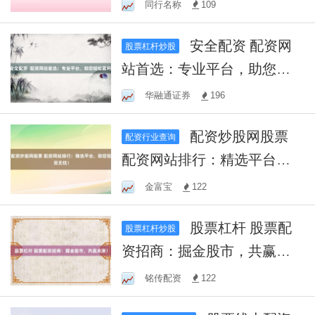
户，稳健盈利！
同行名称
109
安全配资 配资网
股票杠杆炒股
站首选：专业平台，助您轻
松盈利！
华融通证券
196
配资炒股网股票
配资行业查询
配资网站排行：精选平台，
助您投资无忧！
金富宝
122
股票杠杆 股票配
股票杠杆炒股
资招商：掘金股市，共赢未
来！
铭传配资
122