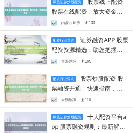
股票线上配资
凤凰证券炒股配资
股票在线配资：放大资金，
把握投资机会！
内蒙古证券
103
证券融资APP 股票
配资行业查询
配资资源精选：助您把握投
资机遇
贵海国际
195
股票炒股配资 股
配资行业查询
票融资开通：快速指南，助
您把握投资机遇！
天赐配资
116
十大配资平台a
凤凰证券炒股配资
pp 股票融资规则：最新解读