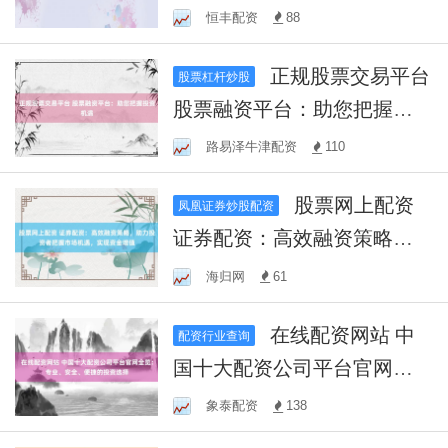
与实操指南
恒丰配资
88
正规股票交易平台
股票杠杆炒股
股票融资平台：助您把握投
资机遇
路易泽牛津配资
110
股票网上配资
凤凰证券炒股配资
证券配资：高效融资策略，
助力投资者把握市场机遇，
海归网
61
实现资金增值
在线配资网站 中
配资行业查询
国十大配资公司平台官网全
览：专业、安全、便捷的投
象泰配资
138
资选择