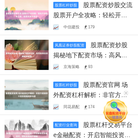
股票配资炒股交流
股票杠杆炒股
股票开户全攻略：轻松开启
股市之旅，投资未来不是
中信建投
179
梦！
股票配资炒股
凤凰证券炒股配资
揭秘地下配资市场：高风险
背后的隐秘利益链
京海策略
93
股票配资官网 场
股票杠杆炒股
外配资杠杆解析：非官方渠
道放大投资规模的利与弊
同花易配
174
股票杠杆交易平台
配资行业查询
e金融配资：开启智能投资新