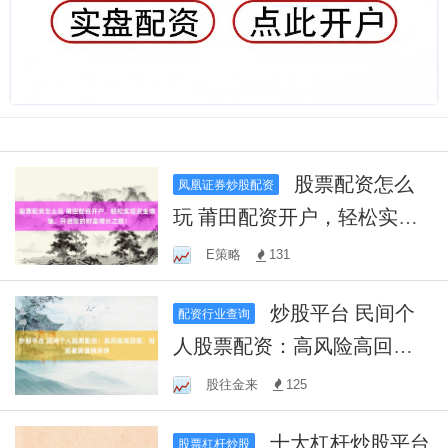
股票配资怎么
凤凰证券炒股配资
玩 莆田配资开户，轻松实现
资金增值，开启您的财富增
E策略
131
长之路！
炒股平台 民间个
配资行业查询
人股票配资：高风险高回
报，投资者需谨慎抉择
股往金来
125
十大杠杆炒股平台
股票杠杆炒股