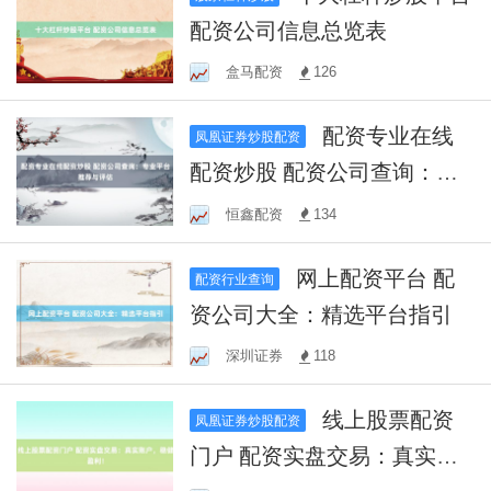
配资公司信息总览表
盒马配资
126
配资专业在线
凤凰证券炒股配资
配资炒股 配资公司查询：专
业平台推荐与评估
恒鑫配资
134
网上配资平台 配
配资行业查询
资公司大全：精选平台指引
深圳证券
118
线上股票配资
凤凰证券炒股配资
门户 配资实盘交易：真实账